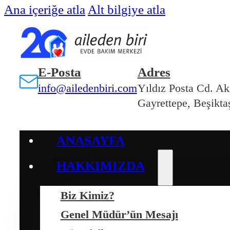
Ana içeriğe atla
Alt bilgiye atla
E-Posta
Adres
info@ailedenbiri.com
Yıldız Posta Cd. Ak
Gayrettepe, Beşiktaş
ANASAYFA
HAKKIMIZDA
Biz Kimiz?
Genel Müdür’ün Mesajı