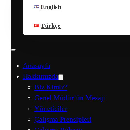
English
Türkçe
Anasayfa
Hakkımızda
Biz Kimiz?
Genel Müdür’ün Mesajı
Yöneticiler
Çalışma Prensipleri
Çalışma Ruhsatı