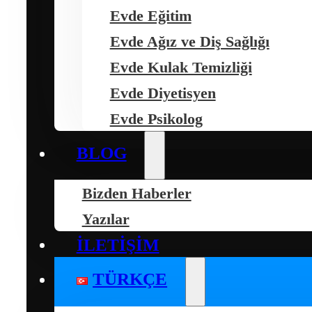
Evde Eğitim
Evde Ağız ve Diş Sağlığı
Evde Kulak Temizliği
Evde Diyetisyen
Evde Psikolog
BLOG
Bizden Haberler
Yazılar
İLETIŞIM
TÜRKÇE