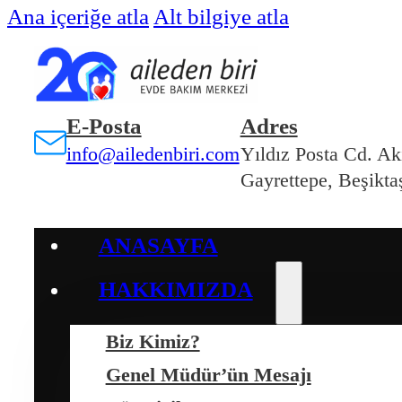
Ana içeriğe atla
Alt bilgiye atla
E-Posta
Adres
info@ailedenbiri.com
Yıldız Posta Cd. Ak
Gayrettepe, Beşiktaş
ANASAYFA
HAKKIMIZDA
Biz Kimiz?
Genel Müdür’ün Mesajı