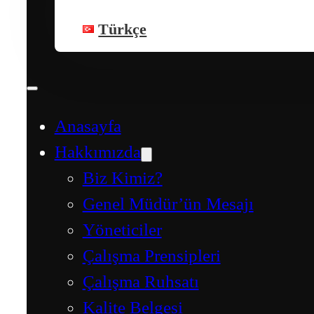
Türkçe
Anasayfa
Hakkımızda
Biz Kimiz?
Genel Müdür’ün Mesajı
Yöneticiler
Çalışma Prensipleri
Çalışma Ruhsatı
Kalite Belgesi