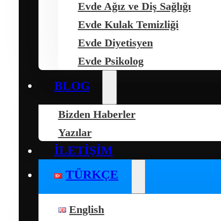
Evde Ağız ve Diş Sağlığı
Evde Kulak Temizliği
Evde Diyetisyen
Evde Psikolog
BLOG
Bizden Haberler
Yazılar
İLETIŞIM
TÜRKÇE
English