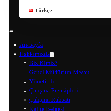
Türkçe
Anasayfa
Hakkımızda
Biz Kimiz?
Genel Müdür’ün Mesajı
Yöneticiler
Çalışma Prensipleri
Çalışma Ruhsatı
Kalite Belgesi