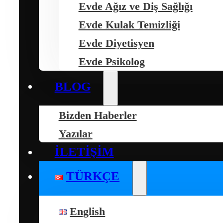
Evde Ağız ve Diş Sağlığı
Evde Kulak Temizliği
Evde Diyetisyen
Evde Psikolog
BLOG
Bizden Haberler
Yazılar
İLETIŞIM
TÜRKÇE
English