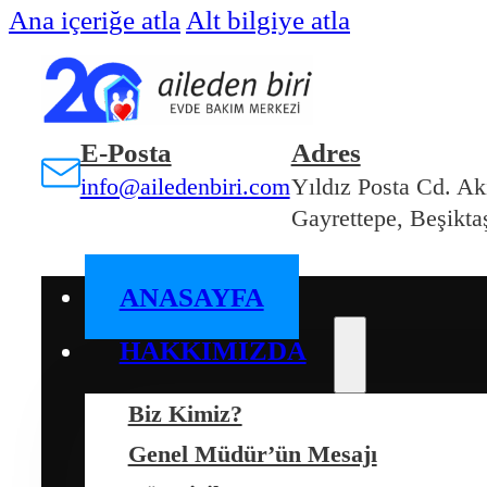
Ana içeriğe atla
Alt bilgiye atla
E-Posta
Adres
info@ailedenbiri.com
Yıldız Posta Cd. Ak
Gayrettepe, Beşiktaş
ANASAYFA
HAKKIMIZDA
Biz Kimiz?
Genel Müdür’ün Mesajı