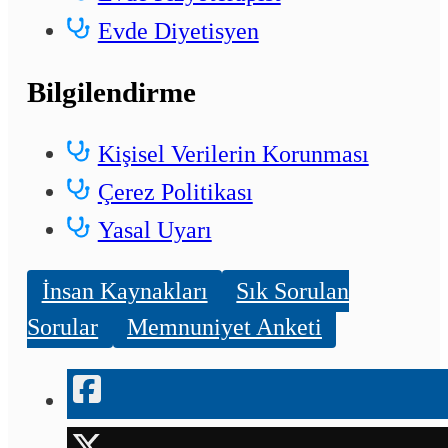
Evde Diyetisyen
Bilgilendirme
Kişisel Verilerin Korunması
Çerez Politikası
Yasal Uyarı
İnsan Kaynakları
Sık Sorulan
Sorular
Memnuniyet Anketi